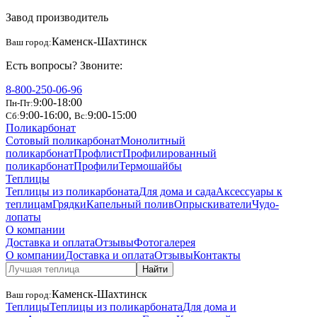
Завод производитель
Каменск-Шахтинск
Ваш город:
Есть вопросы? Звоните:
8-800-250-06-96
9:00-18:00
Пн-Пт:
9:00-16:00
,
9:00-15:00
Сб:
Вс:
Поликарбонат
Сотовый поликарбонат
Монолитный
поликарбонат
Профлист
Профилированный
поликарбонат
Профили
Термошайбы
Теплицы
Теплицы из поликарбоната
Для дома и сада
Аксессуары к
теплицам
Грядки
Капельный полив
Опрыскиватели
Чудо-
лопаты
О компании
Доставка и оплата
Отзывы
Фотогалерея
О компании
Доставка и оплата
Отзывы
Контакты
Найти
Каменск-Шахтинск
Ваш город:
Теплицы
Теплицы из поликарбоната
Для дома и