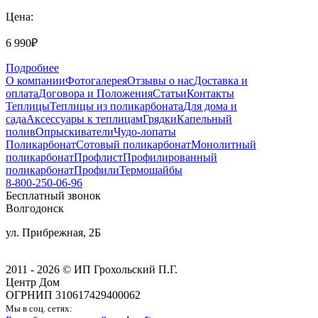
Цена:
6 990₽
Подробнее
О компании
Фотогалерея
Отзывы о нас
Доставка и
оплата
Договора и Положения
Статьи
Контакты
Теплицы
Теплицы из поликарбоната
Для дома и
сада
Аксессуары к теплицам
Грядки
Капельный
полив
Опрыскиватели
Чудо-лопаты
Поликарбонат
Сотовый поликарбонат
Монолитный
поликарбонат
Профлист
Профилированный
поликарбонат
Профили
Термошайбы
8-800-250-06-96
Бесплатный звонок
Волгодонск
ул. Прибрежная, 2Б
2011 - 2026 © ИП Грохольский П.Г.
Центр Дом
ОГРНИП 310617429400062
Мы в соц. сетях: