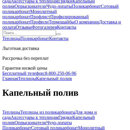
сада
Аксессуары к теплицам
Грядки
Капельный
полив
Опрыскиватели
Чудо-лопаты
Поликарбонат
Сотовый
поликарбонат
Монолитный
поликарбонат
Профлист
Профилированный
поликарбонат
Профили
Термошайбы
О компании
Доставка и
оплата
Отзывы
Фотогалерея
Контакты
Теплицы
Поликарбонат
Контакты
Льготная доставка
Рассрочка без переплат
Гарантия низкой цены
Бесплатный телефон:
8-800-250-06-96
Главная
Теплицы
Капельный полив
Капельный полив
Теплицы
Теплицы из поликарбоната
Для дома и
сада
Аксессуары к теплицам
Грядки
Капельный
полив
Опрыскиватели
Чудо-лопаты
Поликарбонат
Сотовый поликарбонат
Монолитный